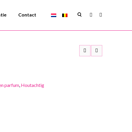
atie
Contact
en parfum
,
Houtachtig