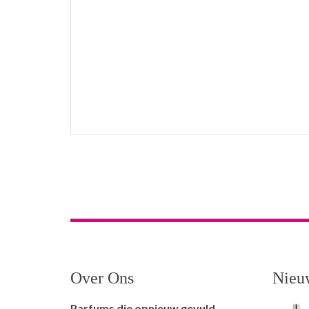
Over Ons
Nieu
Parfums die opnieuw gevuld