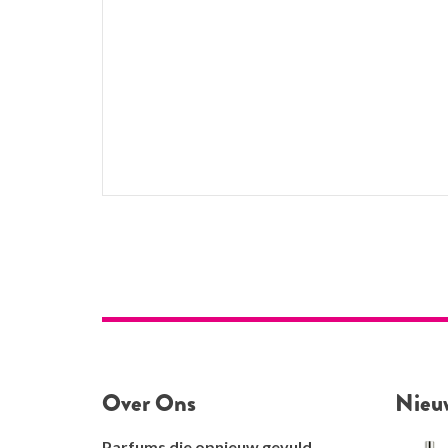
Over Ons
Nieu
Parfums die opnieuw gevuld