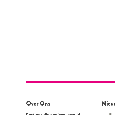
Over Ons
Nieu
Parfums die opnieuw gevuld