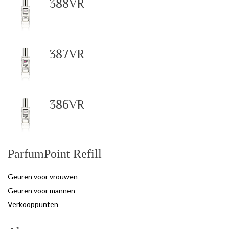
388VR
387VR
386VR
ParfumPoint Refill
Geuren voor vrouwen
Geuren voor mannen
Verkooppunten