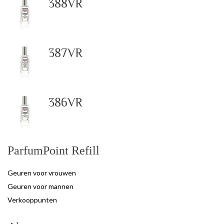
388VR
387VR
386VR
ParfumPoint Refill
Geuren voor vrouwen
Geuren voor mannen
Verkooppunten