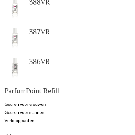
388VR
387VR
386VR
ParfumPoint Refill
Geuren voor vrouwen
Geuren voor mannen
Verkooppunten