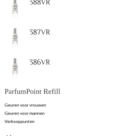
388VR
387VR
386VR
ParfumPoint Refill
Geuren voor vrouwen
Geuren voor mannen
Verkooppunten