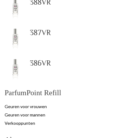
388VR
387VR
386VR
ParfumPoint Refill
Geuren voor vrouwen
Geuren voor mannen
Verkooppunten