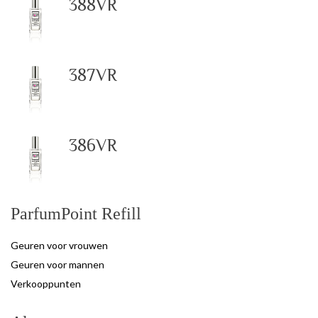
388VR
387VR
386VR
ParfumPoint Refill
Geuren voor vrouwen
Geuren voor mannen
Verkooppunten