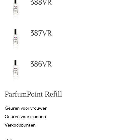
388VR
387VR
386VR
ParfumPoint Refill
Geuren voor vrouwen
Geuren voor mannen
Verkooppunten