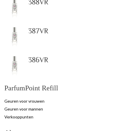
388VR
387VR
386VR
ParfumPoint Refill
Geuren voor vrouwen
Geuren voor mannen
Verkooppunten